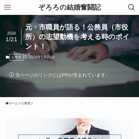
ぞろろの結婚奮闘記
元・市職員が語る！公務員（市役
2024
所）の志望動機を考える時のポイ
1/21
ント！
2024年1月21日
公務員
当ページのリンクにはPRが含まれています。
ホーム
公務員