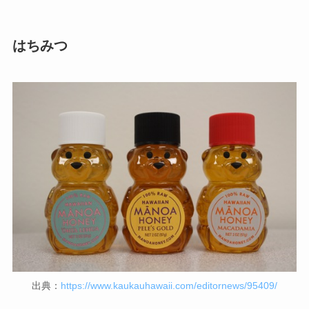
はちみつ
出典：
https://www.kaukauhawaii.com/editornews/95409/