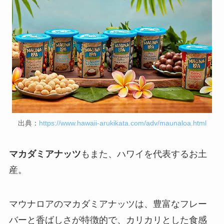
出典：
https://www.hawaii-arukikata.com/adv/maunaloa.html
マカダミアナッツ
もまた、ハワイを代表するお土
産。
マウナロアのマカダミアナッツは、豊富なフレー
バーと香ばしさが特徴的で、カリカリとした食感