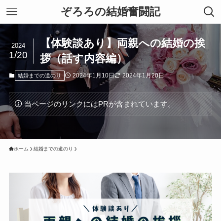
ぞろろの結婚奮闘記
【体験談あり】両親への結婚の挨
2024
1/20
拶（話す内容編）
2024年1月10日
2024年1月20日
結婚までの道のり
当ページのリンクにはPRが含まれています。
ホーム
結婚までの道のり