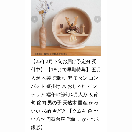
【25年2月下旬お届け予定分 受
付中】 【1/5まで早期特典】 五月
人形 木製 兜飾り 兜 モダン コン
パクト 壁掛け 木 おしゃれ イン
テリア 端午の節句 5月人形 初節
句 節句 男の子 天然木 国産 かわ
いい 収納 今どき 【クムキ 色 〜
いろ〜 円型台座 兜飾り がっつり
鍬形】