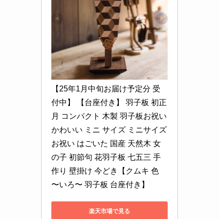
【25年1月中旬お届け予定分 受
付中】 【台座付き】 羽子板 初正
月 コンパクト 木製 羽子板お祝い 
かわいい ミニ サイズ ミニサイズ 
お祝い はごいた 国産 天然木 女
の子 初節句 花羽子板 七五三 手
作り 壁掛け 今どき【クムキ 色 
〜いろ〜 羽子板 台座付き】
楽天市場で見る