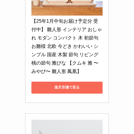
【25年1月中旬お届け予定分 受
付中】 雛人形 インテリア おしゃ
れ モダン コンパクト 木 初節句 
お雛様 北欧 今どき かわいい シ
ンプル 国産 木製 節句 リビング 
桃の節句 雅びな 【クムキ 雅 〜
みやび〜 雛人形 鳳凰】
楽天市場で見る