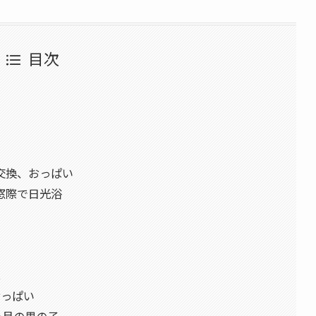
目次
ツ交換、おっぱい
、窓際で日光浴
へ
おっぱい