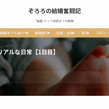
ぞろろの結婚奮闘記
“結婚”という奇跡までの軌跡
結婚までの道のり
新婚旅行
妊娠・出産
育児
プロフ
リアルな日常【1日目】