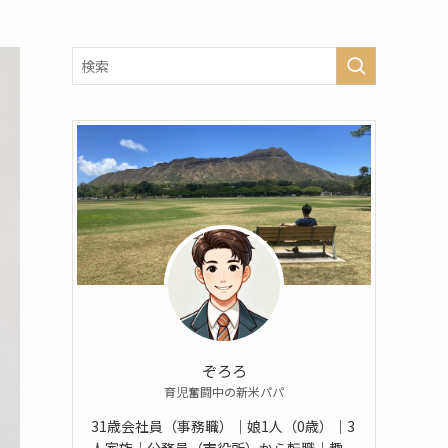
ぞろろ
育児奮闘中の新米パパ
31歳会社員（事務職）｜娘1人（0歳）｜3
人家族｜公務員（市役所）から転職｜趣