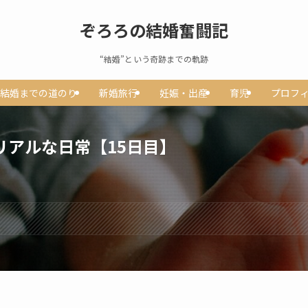
ぞろろの結婚奮闘記
“結婚”という奇跡までの軌跡
結婚までの道のり
新婚旅行
妊娠・出産
育児
プロフ
リアルな日常【15日目】