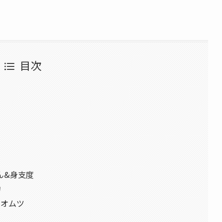
目次
ん&身支度
物
、オムツ