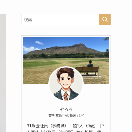
ぞろろ
育児奮闘中の新米パパ
31歳会社員（事務職）｜娘1人（0歳）｜3
人家族｜公務員（市役所）から転職｜趣