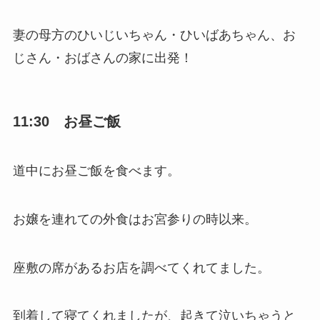
妻の母方のひいじいちゃん・ひいばあちゃん、お
じさん・おばさんの家に出発！
11:30 お昼ご飯
道中にお昼ご飯を食べます。
お嬢を連れての外食はお宮参りの時以来。
座敷の席があるお店を調べてくれてました。
到着して寝てくれましたが、起きて泣いちゃうと