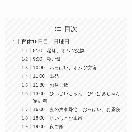
目次
育休16日目 日曜日
8:30 起床、オムツ交換
9:00 朝ご飯
10:30 おっぱい、オムツ交換
11:00 出発
11:30 お昼ご飯
13:00 ひいじいちゃん・ひいばあちゃん
家到着
16:00 妻の実家帰宅、おっぱい、お昼寝
18:00 じいじとお風呂
19:00 夜ご飯