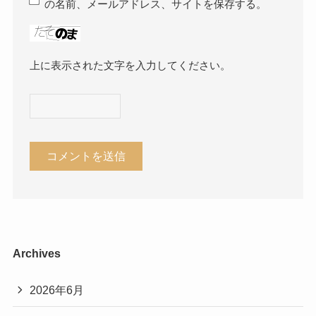
の名前、メールアドレス、サイトを保存する。
上に表示された文字を入力してください。
Archives
2026年6月