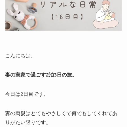
こんにちは。
妻の実家で過ごす2泊3日の旅。
今日は2日目です。
妻の両親はとてもやさしくて何でもしてくれてあ
りがたい限りです。