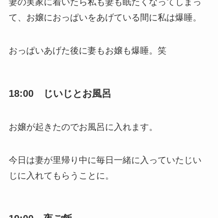
妻の実家に着いたら私も妻も眠たくなってしまっ
て、お嬢におっぱいをあげている間に私は爆睡。
おっぱいあげた後に妻もお嬢も爆睡。笑
18:00 じいじとお風呂
お嬢が起きたのでお風呂に入れます。
今日は妻が里帰り中に毎日一緒に入っていたじい
じに入れてもらうことに。