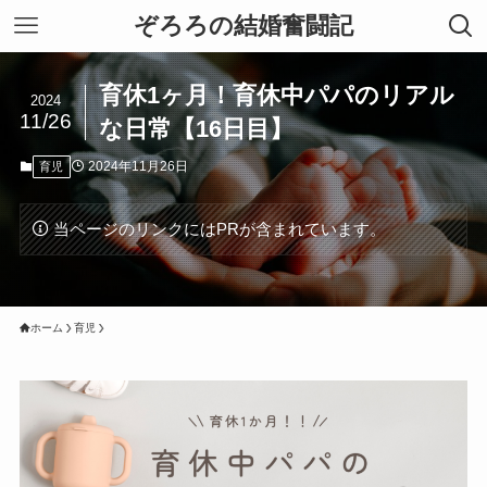
ぞろろの結婚奮闘記
育休1ヶ月！育休中パパのリアル
2024
11/26
な日常【16日目】
2024年11月26日
育児
当ページのリンクにはPRが含まれています。
ホーム
育児