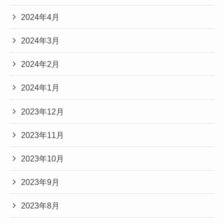
2024年4月
2024年3月
2024年2月
2024年1月
2023年12月
2023年11月
2023年10月
2023年9月
2023年8月