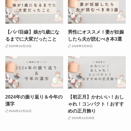
【パパ目線】娘が1歳にな
男性にオススメ！妻が妊娠
るまでに大変だったこと
したら夫が読むべき本3選
2025年10月13日
2026年5月30日
2024年の振り返り＆今年の
【初正月】かわいい！おし
漢字
ゃれ！コンパクト！おすす
めの正月飾り
2024年12月31日
2024年12月30日