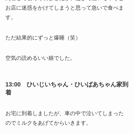
お店に迷惑をかけてしまうと思って急いで食べま
す。
ただ結果的にずっと爆睡（笑）
空気の読めるいい娘でした。
13:00 ひいじいちゃん・ひいばあちゃん家到
着
お宅に到着しましたが、車の中で泣いてしまった
のでミルクをあげてからいきます。