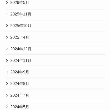
2026年5月
2025年11月
2025年10月
2025年4月
2024年12月
2024年11月
2024年9月
2024年8月
2024年7月
2024年5月