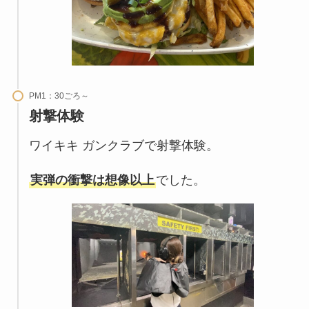
PM1：30ごろ～
射撃体験
ワイキキ ガンクラブで射撃体験。
実弾の衝撃は想像以上
でした。